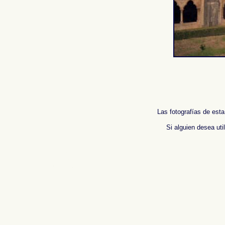
Las fotografías de esta
Si alguien desea uti
Fotos de , imagenes de , Galeria fotografica de , Fotografias de , Reportaje fotografico de ,
Ph
photos de l'Espagne , Photographies de l'Espagne , Reportage photographique de l'Espagne
班牙
.
摄影的报告，西班牙
,
照片西班牙
,
圖像西班牙
,
圖片的西班牙
,
照片西班牙
,
攝影的報告，西
Immagini di Spagna , Photogallery di Spagna , Fotografie di Spagna , Servizio fotografico d
Fotos da Espanha , Fotografias de Espanha , Fotográficos relatório da Espanha , Фото