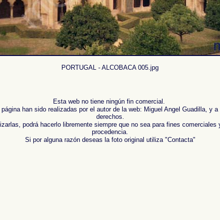
PORTUGAL - ALCOBACA 005.jpg
Esta web no tiene ningún fin comercial.
 página han sido realizadas por el autor de la web: Miguel Angel Guadilla, y a
derechos.
lizarlas, podrá hacerlo libremente siempre que no sea para fines comerciales 
procedencia.
Si por alguna razón deseas la foto original utiliza "Contacta"
otos of Spain , Images of Spain , Photogallery of Spain , Photographs of Spain , Photographic r
 ,
Fotos von Spanien , Bilder von Spanien , Bildergalerie von Spanien , Fotos von Spanien , Fot
班牙 ,
Φωτογραφίες της Ισπανίας
,
Εικόνες της Ισπανίας
,
Φωτογραφίες της Ισπανίας
,
Φωτογρα
i Spagna ,
スペインの写真を
,
スペインのイメージを
,
スペインのフォトギャラリー
, ,
スペインの
графии Испании , Картинки из Испании , Фотогалерея Испании , Фотографии Испании , Фото