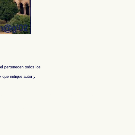
 el pertenecen todos los
y que indique autor y
eport of Spain ,
Photos de l'Espagne , Images de l'Espagne , Galerie de
ografische Bericht über Spanien ,
照片西班牙
,
图像西班牙
,
图片的西班牙
,
照片西
φίες της Ισπανίας
,
Φωτογραφική έκθεση της Ισπανίας , Foto di Spagna ,
写真
,
スペイン写真報告書 ,
Fotografias de Espanha , Imagens de Espanha ,
графические доклад Испании