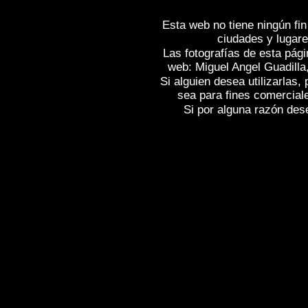
Esta web no tiene ningún fin
ciudades y lugare
Las fotografías de esta pági
web: Miguel Angel Guadilla
Si alguien desea utilizarlas
sea para fines comercial
Si por alguna razón desea
Fotos de , imagenes de
ALFARO (La Ri
Fotografias de
ALFARO (La Rioja)
, Rep
Photos of Spain
ALFARO (La Rioja)
, I
Photographs of Spain , Photographic rep
l'Espagne , Galerie de photos de l'Espa
photographique de l'Espagne ,
Fotos von
von Spanien , Fotos von Spanien , Fotog
,
,
.
像西班牙
图片的西班牙
照片西班牙
,
,
圖片的西班牙
照片西班牙
攝影的報告，