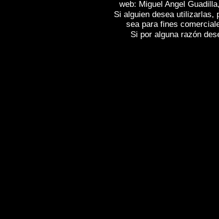
web: Miguel Angel Guadilla
Si alguien desea utilizarlas
sea para fines comercial
Si por alguna razón desea
Fotos de , imagenes de
ALMENDRALEJ
ALMENDRALEJO (Badajoz)
, Fotograf
fotografico de
ALMENDRALEJO (Badaj
(Badajoz)
, Images of Spain , Photogalle
Photographic report of Spain ,
Photos de
photos de l'Espagne , Photographies de
l'Espagne ,
Fotos von Spanien , Bilder v
von Spanien , Fotografische Bericht übe
,
.
,
牙
照片西班牙
摄影的报告，西班牙
,
Φωτογραφίε
班牙
攝影的報告，西班牙 ,
Φωτογραφίες της Ισπανίας
,
Φωτογραφίε
Ισπανίας , Foto di Spagna , Immagini di