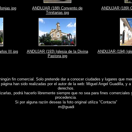
onjas.jpg
ANDUJAR (188) Convento de
ANDUJAR (189) Co
Trinitarias.jpg
os III.jpg
ANDUJAR (193) Iglesia de la Divina
ANDUJAR (194) Igles
Pastora.jpg
ningún fin comercial.
Solo pretende dar a conocer ciudades y lugares que mere
 página han sido realizadas por el autor de la web: Miguel Angel Guadilla, y a
derechos.
lizarlas, podrá hacerlo libremente siempre que no sea para fines comerciales 
procedencia.
Si por alguna razón deseas la foto original utiliza "Contacta"
m@guadi
tografias de
ANDÚJAR (Jaén)
, Reportaje fotografico de
ANDÚJAR (Jaén)
,
Photos of Spain
ANDÚ
e photos de l'Espagne , Photographies de l'Espagne , Reportage photographique de l'Espagne 
,
照片西班牙
.
摄影的报告，西班牙
,
照片西班牙
,
圖像西班牙
,
圖片的西班牙
,
照片西班牙
,
攝影的報
gna , Immagini di Spagna , Photogallery di Spagna , Fotografie di Spagna , Servizio fotografi
 , Fotos da Espanha , Fotografias de Espanha , Fotográficos relatório da Espanha , Фото