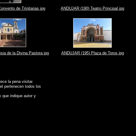
nvento de Trinitarias.jpg
ANDUJAR (190) Teatro Principal.jpg
ia de la Divina Pastora.jpg
ANDUJAR (195) Plaza de Toros.jpg
ce la pena visitar.
 el pertenecen todos los
y que indique autor y
JAR (Jaén)
, Images of Spain , Photogallery of Spain , Photographs of Spain ,
,
Fotos von Spanien , Bilder von Spanien , Bildergalerie von Spanien , Fotos von
告，西班牙 ,
Φωτογραφίες της Ισπανίας
,
Εικόνες της Ισπανίας
,
Φωτογραφίες της
co di Spagna ,
スペインの写真を
,
スペインのイメージを
,
スペインのフォトギャラリー
,
графии Испании , Картинки из Испании , Фотогалерея Испании , Фотографии