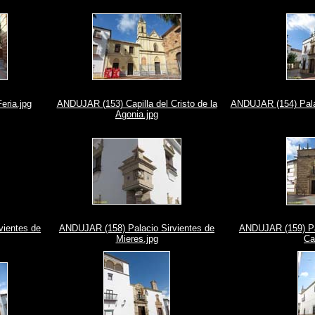
eria.jpg
ANDUJAR (153) Capilla del Cristo de la
ANDUJAR (154) Palac
Agonia.jpg
vientes de
ANDUJAR (158) Palacio Sirvientes de
ANDUJAR (159) Pa
Mieres.jpg
Ca