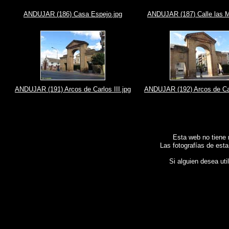
ANDUJAR (186) Casa Espejo.jpg
ANDUJAR (187) Calle las M
ANDUJAR (191) Arcos de Carlos III.jpg
ANDUJAR (192) Arcos de Carl
Esta web no tiene 
Las fotografías de esta
Si alguien desea uti
Fotos de , imagenes de
ANDÚJAR (Jaén)
, Galeria fotografica de
ANDÚJAR (Jaén)
, Fo
Photographic report of Spain ,
Photos de l'Espagne , Images de l'Espagne , Galerie d
Spanien , Fotografische Bericht über Spanien ,
照片西班牙
,
图像西班牙
,
图片的西班牙
Ισπανίας
,
Φωτογραφίες της Ισπανίας
,
Φωτογραφική έκθεση της Ισπανίας , Foto di Spa
,
スペインの写真
,
スペイン写真報告書 ,
Fotografias de Espanha , Imagens de Espanha
Испании , Фотографические доклад Испании