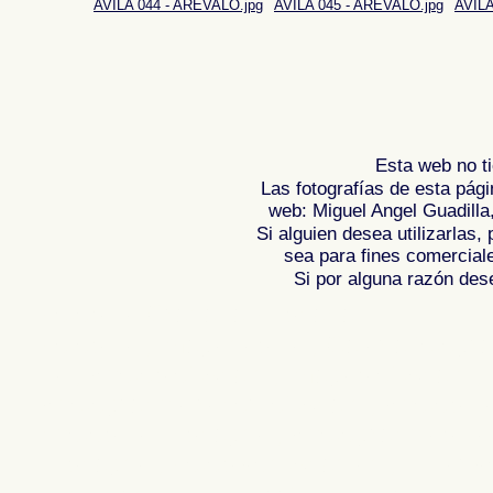
AVILA 044 - AREVALO.jpg
AVILA 045 - AREVALO.jpg
AVILA
Esta web no ti
Las fotografías de esta pági
web: Miguel Angel Guadilla
Si alguien desea utilizarlas
sea para fines comercial
Si por alguna razón desea
Fotos de Granada - España
Fotos de , imagenes de , Galeria fotograf
de ,
Photos of Spain , Images of Spain ,
Photographic report of Spain ,
Photos de
photos de l'Espagne , Photographies de
l'Espagne ,
Fotos von Spanien , Bilder v