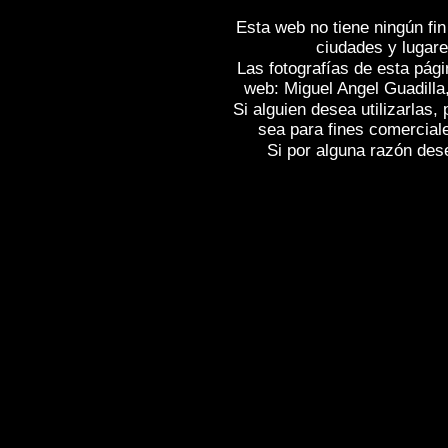
Esta web no tiene ningún fin
ciudades y lugare
Las fotografías de esta pági
web: Miguel Angel Guadilla
Si alguien desea utilizarlas
sea para fines comercial
Si por alguna razón desea
Fotos de , imagenes de
ARNEDO (La Ri
Rioja)
, Fotografias de
ARNEDO (La Rio
Rioja)
,
Photos of Spain
ARNEDO (La Ri
Photographs of Spain , Photographic rep
l'Espagne , Galerie de photos de l'Espa
photographique de l'Espagne ,
Fotos von
von Spanien , Fotos von Spanien , Fotog
,
,
.
像西班牙
图片的西班牙
照片西班牙
,
,
圖片的西班牙
照片西班牙
攝影的報告，