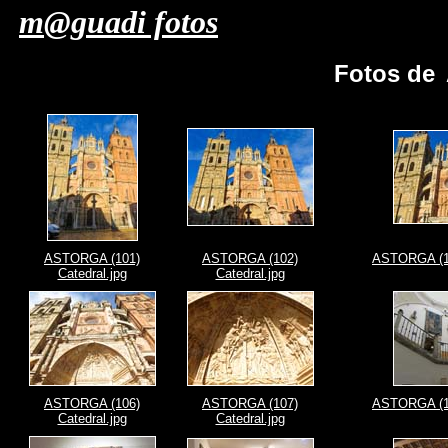
m@guadi fotos
Fotos de
ASTORGA (101)
ASTORGA (102)
ASTORGA (10
Catedral.jpg
Catedral.jpg
ASTORGA (106)
ASTORGA (107)
ASTORGA (10
Catedral.jpg
Catedral.jpg