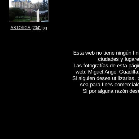
ASTORGA (204).jpg
Esta web no tiene ningún fin
ciudades y lugare
Las fotografías de esta pági
web: Miguel Angel Guadilla
Si alguien desea utilizarlas
sea para fines comercial
Si por alguna razón desea
Fotos de , imagenes de
ASTORGA (Leó
Fotografias de
ASTORGA (León)
, Repo
of Spain
ASTORGA (León)
, Images of 
Spain , Photographic report of Spain ,
Ph