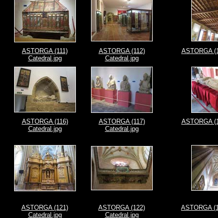
ASTORGA (111)
ASTORGA (112)
ASTORGA (11
Catedral.jpg
Catedral.jpg
ASTORGA (116)
ASTORGA (117)
ASTORGA (11
Catedral.jpg
Catedral.jpg
ASTORGA (121)
ASTORGA (122)
ASTORGA (12
Catedral.jpg
Catedral.jpg