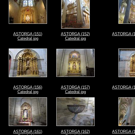
ASTORGA (151)
ASTORGA (152)
ASTORGA (15
Catedral.jpg
Catedral.jpg
ASTORGA (156)
ASTORGA (157)
ASTORGA (15
Catedral.jpg
Catedral.jpg
ASTORGA (161)
ASTORGA (162)
ASTORGA (16