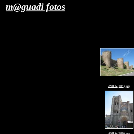
m@guadi fotos
AVILA (101).jpg
AVILA (106).jpg