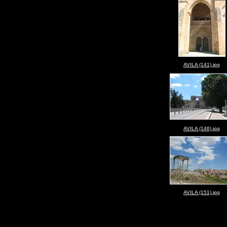
AVILA (141).jpg
AVILA (146).jpg
AVILA (151).jpg