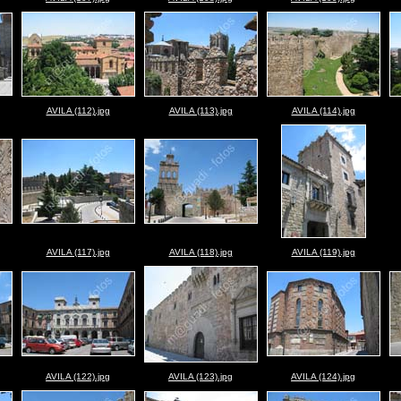
AVILA (112).jpg
AVILA (113).jpg
AVILA (114).jpg
AVILA (117).jpg
AVILA (118).jpg
AVILA (119).jpg
AVILA (122).jpg
AVILA (123).jpg
AVILA (124).jpg