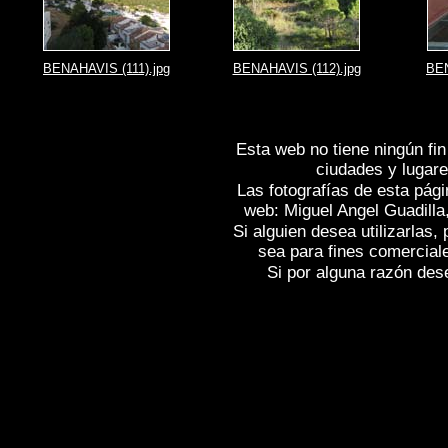
BENAHAVIS (111).jpg
BENAHAVIS (112).jpg
BEN
Esta web no tiene ningún fin
ciudades y lugare
Las fotografías de esta pági
web: Miguel Angel Guadilla
Si alguien desea utilizarlas
sea para fines comercial
Si por alguna razón desea
Fotos de , imagenes de
BENAHAVIS (M
(Málaga)
, Fotografias de
BENAHAVIS (
(Málaga)
,
Photos of Spain
BENAHAVIS 
Spain , Photographs of Spain , Photogra
Images de l'Espagne , Galerie de photos