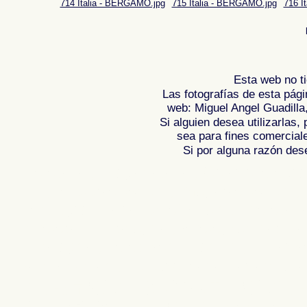
714 Italia - BERGAMO.jpg
715 Italia - BERGAMO.jpg
716 I
Esta web no ti
Las fotografías de esta pági
web: Miguel Angel Guadilla
Si alguien desea utilizarlas
sea para fines comercial
Si por alguna razón desea
Fotos de , imagenes de , Galeria fotograf
de ,
Photos of Spain , Images of Spain ,
Photographic report of Spain ,
Photos de
photos de l'Espagne , Photographies de
l'Espagne ,
Fotos von Spanien , Bilder v
von Spanien , Fotografische Bericht übe
,
.
,
牙
照片西班牙
摄影的报告，西班牙