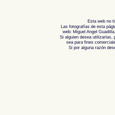
Esta web no ti
Las fotografías de esta pági
web: Miguel Angel Guadilla
Si alguien desea utilizarlas
sea para fines comercial
Si por alguna razón desea
Fotos de , imagenes de , Galeria fotograf
de ,
Photos of Spain , Images of Spain ,
Photographic report of Spain ,
Photos de
photos de l'Espagne , Photographies de
l'Espagne ,
Fotos von Spanien , Bilder v
von Spanien , Fotografische Bericht übe
,
.
,
牙
照片西班牙
摄影的报告，西班牙
,
Φωτογραφίε
班牙
攝影的報告，西班牙 ,
Φωτογραφίες της Ισπανίας
,
Φωτογραφίε