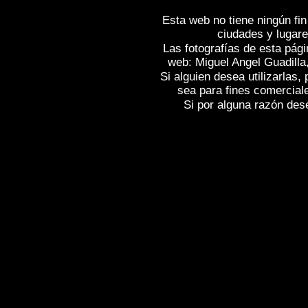
Esta web no tiene ningún fin
ciudades y lugare
Las fotografías de esta pági
web: Miguel Angel Guadilla
Si alguien desea utilizarlas
sea para fines comercial
Si por alguna razón desea
Fotos de , imagenes de
BRIÑAS (La Rio
Fotografias de
BRIÑAS (La Rioja)
, Rep
of Spain
BRIÑAS (La Rioja)
, Images of
Spain , Photographic report of Spain ,
Ph
Galerie de photos de l'Espagne , Photo
photographique de l'Espagne ,
Fotos von
von Spanien , Fotos von Spanien , Fotog
,
,
.
像西班牙
图片的西班牙
照片西班牙
,
,
圖片的西班牙
照片西班牙
攝影的報告，