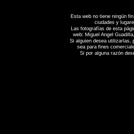
Esta web no tiene ningún fin
ciudades y lugare
Las fotografías de esta pági
web: Miguel Angel Guadilla
Si alguien desea utilizarlas
sea para fines comercial
Si por alguna razón desea
Fotos de , imagenes de
BUENAVISTA D
fotografica de
BUENAVISTA DEL NORTE
BUENAVISTA DEL NORTE Y MASCA (T
BUENAVISTA DEL NORTE Y MASCA (T
NORTE Y MASCA (Tenerife)
, Images o
Spain , Photographic report of Spain ,
Ph
Galerie de photos de l'Espagne , Photo
photographique de l'Espagne ,
Fotos von