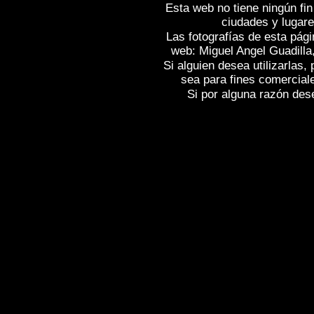
Esta web no tiene ningún fin
ciudades y lugare
Las fotografías de esta pági
web: Miguel Angel Guadilla
Si alguien desea utilizarlas
sea para fines comercial
Si por alguna razón desea
Fotos de , imagenes de
BURGOS
, Gale
BURGOS
, Reportaje fotografico de
BU
Spain , Photogallery of Spain , Photogra
Photos de l'Espagne , Images de l'Espag
Photographies de l'Espagne , Reportag
Spanien , Bilder von Spanien , Bildergal
Fotografische Bericht über Spanien ,
照
.
,
,
牙
摄影的报告，西班牙
照片西班牙
Φωτογραφίες της Ισπανί
報告，西班牙 ,