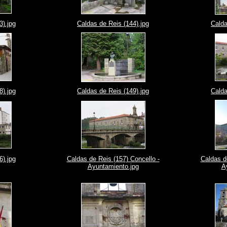
3).jpg
Caldas de Reis (144).jpg
Calda
8).jpg
Caldas de Reis (149).jpg
Calda
6).jpg
Caldas de Reis (157) Concello -
Caldas d
Ayuntamiento.jpg
A