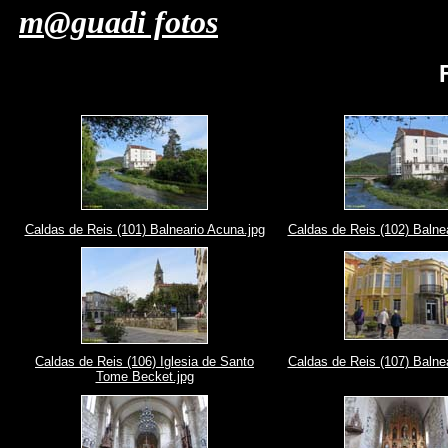
m@guadi fotos
Caldas de Reis (101) Balneario Acuna.jpg
Caldas de Reis (102) Balne
Caldas de Reis (106) Iglesia de Santo
Caldas de Reis (107) Balnea
Tome Becket.jpg