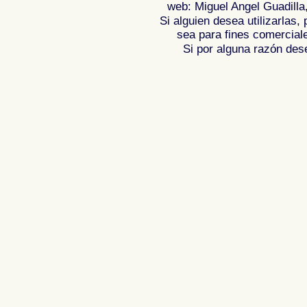
web: Miguel Angel Guadilla
Si alguien desea utilizarlas
sea para fines comercial
Si por alguna razón desea
Fotos de , imagenes de , Galeria fotograf
de ,
Photos of Spain , Images of Spain ,
Photographic report of Spain ,
Photos de
photos de l'Espagne , Photographies de
l'Espagne ,
Fotos von Spanien , Bilder v
von Spanien , Fotografische Bericht übe
,
.
,
牙
照片西班牙
摄影的报告，西班牙
,
Φωτογραφίε
班牙
攝影的報告，西班牙 ,
Φωτογραφίες της Ισπανίας
,
Φωτογραφίε
Ισπανίας , Foto di Spagna , Immagini di
Spagna , Servizio fotografico di Spagna
, ,
スペインのフォトギャラリー
スペイ
Espanha , Imagens de Espanha , Fotos 