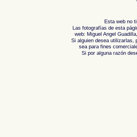
Esta web no ti
Las fotografías de esta pági
web: Miguel Angel Guadilla
Si alguien desea utilizarlas
sea para fines comercial
Si por alguna razón desea
Fotos de , imagenes de , Galeria fotograf
de ,
Photos of Spain , Images of Spain ,
Photographic report of Spain ,
Photos de
photos de l'Espagne , Photographies de
l'Espagne ,
Fotos von Spanien , Bilder v
von Spanien , Fotografische Bericht übe
,
.
,
牙
照片西班牙
摄影的报告，西班牙
,
Φωτογραφίε
班牙
攝影的報告，西班牙 ,
Φωτογραφίες της Ισπανίας
,
Φωτογραφίε