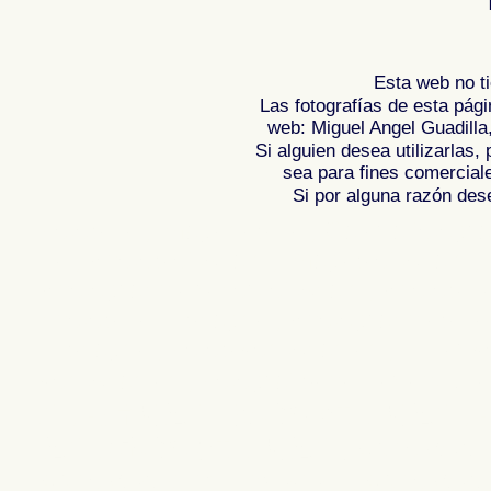
Esta web no ti
Las fotografías de esta pági
web: Miguel Angel Guadilla
Si alguien desea utilizarlas
sea para fines comercial
Si por alguna razón desea
Fotos de , imagenes de , Galeria fotograf
de ,
Photos of Spain , Images of Spain ,
Photographic report of Spain ,
Photos de
photos de l'Espagne , Photographies de
l'Espagne ,
Fotos von Spanien , Bilder v
von Spanien , Fotografische Bericht übe
,
.
,
牙
照片西班牙
摄影的报告，西班牙
,
Φωτογραφίε
班牙
攝影的報告，西班牙 ,
Φωτογραφίες της Ισπανίας
,
Φωτογραφίε