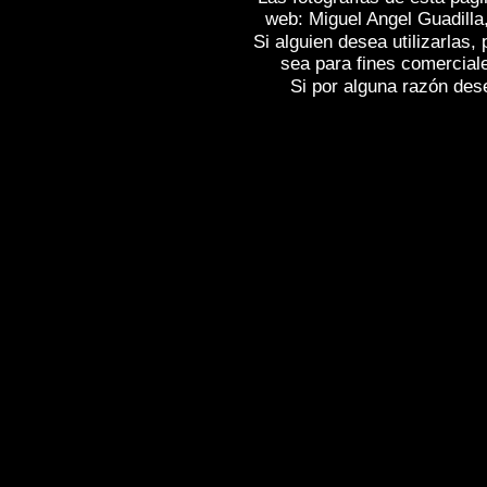
web: Miguel Angel Guadilla
Si alguien desea utilizarlas
sea para fines comercial
Si por alguna razón desea
Fotos de , imagenes de
CASTELLAR DE
de
CASTELLAR DE LA FRONTERA (Cá
FRONTERA (Cádiz)
, Reportaje fotogra
(Cádiz)
,
Photos of Spain
CASTELLAR D
Photogallery of Spain , Photographs of 
l'Espagne , Images de l'Espagne , Galer
l'Espagne , Reportage photographique d
Spanien , Bildergalerie von Spanien , F
Spanien ,
,
,
照片西班牙
图像西班牙
图
,
,
,
片西班牙
圖像西班牙
圖片的西班牙
της Ισπανίας
,
Εικόνες της Ισπανίας
,
Φ
Ισπανίας
,
Φωτογραφική έκθεση της Ισπα