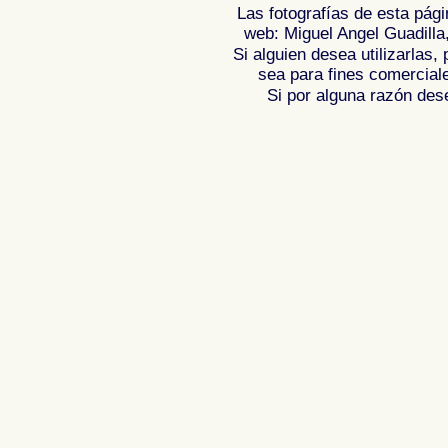
Las fotografías de esta pági
web: Miguel Angel Guadilla
Si alguien desea utilizarlas
sea para fines comercial
Si por alguna razón desea
Fotos de , imagenes de , Galeria fotograf
de ,
Photos of Spain , Images of Spain ,
Photographic report of Spain ,
Photos de
photos de l'Espagne , Photographies de
l'Espagne ,
Fotos von Spanien , Bilder v
von Spanien , Fotografische Bericht übe
,
.
,
牙
照片西班牙
摄影的报告，西班牙
,
Φωτογραφίε
班牙
攝影的報告，西班牙 ,
Φωτογραφίες της Ισπανίας
,
Φωτογραφίε
Ισπανίας , Foto di Spagna , Immagini di
Spagna , Servizio fotografico di Spagna
, ,
スペインのフォトギャラリー
スペイ