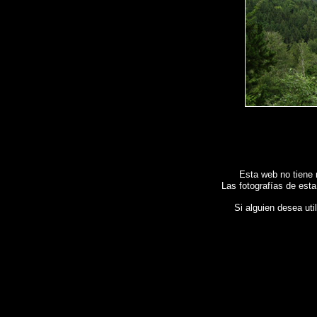
Esta web no tiene 
Las fotografías de esta
Si alguien desea uti
Fotos de , imagenes de
CASTILLO DE HOHENSCHWANGAU - ALEMANIA
, Galeria fotografic
HOHENSCHWANGAU - ALEMANIA
,
Photos of Spain , Images of Spain , Photogallery of Spai
Reportage photographique de l'Espagne ,
Fotos von Spanien , Bilder von Spanien , Bildergal
圖片的西班牙
,
照片西班牙
,
攝影的報告，西班牙 ,
Φωτογραφίες της Ισπανίας
,
Εικόνες της Ισπα
di Spagna , Servizio fotografico di Spagna ,
スペインの写真を
,
スペインのイメージを
,
スペイ
relatório da Espanha , Фотографии Испании , Картинки из Испании , Фотогалерея Исп