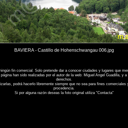
BAVIERA - Castillo de Hohenschwangau 006.jpg
ningún fin comercial. Solo pretende dar a conocer ciudades y lugares que mere
 página han sido realizadas por el autor de la web: Miguel Angel Guadilla, y a
derechos.
lizarlas, podrá hacerlo libremente siempre que no sea para fines comerciales 
procedencia.
Si por alguna razón deseas la foto original utiliza "Contacta"
a de
CASTILLO DE HOHENSCHWANGAU - ALEMANIA
, Fotografias de
CASTILLO DE HOHENSC
n , Photographs of Spain , Photographic report of Spain ,
Photos de l'Espagne , Images de l'Esp
erie von Spanien , Fotos von Spanien , Fotografische Bericht über Spanien ,
照片西班牙
,
图像西
νίας
,
Φωτογραφίες της Ισπανίας
,
Φωτογραφίες της Ισπανίας
,
Φωτογραφική έκθεση της Ισπανίας
ンのフォトギャラリー
, ,
スペインの写真
,
スペイン写真報告書 ,
Fotografias de Espanha , Imagen
ании , Фотографии Испании , Фотографические доклад Испании