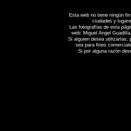
Esta web no tiene ningún fin
ciudades y lugare
Las fotografías de esta pági
web: Miguel Angel Guadilla
Si alguien desea utilizarlas
sea para fines comercial
Si por alguna razón desea
Fotos de , imagenes de
CASTRILLO MO
de
CASTRILLO MOTA DE JUDÍOS (Bu
JUDÍOS (Burgos)
, Reportaje fotografi
Photos of Spain
CASTRILLO MOTA DE 
Photogallery of Spain , Photographs of 
l'Espagne , Images de l'Espagne , Galer
l'Espagne , Reportage photographique d
Spanien , Bildergalerie von Spanien , F
Spanien ,
,
,
照片西班牙
图像西班牙
图