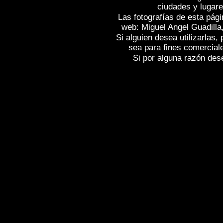
ciudades y lugare
Las fotografías de esta pági
web: Miguel Angel Guadilla
Si alguien desea utilizarlas
sea para fines comercial
Si por alguna razón desea
Fotos de , imagenes de
CASTROJERIZ 
CASTROJERIZ (Burgos)
, Fotografias 
fotografico de
CASTROJERIZ (Burgos)
Images of Spain , Photogallery of Spain 
Spain ,
Photos de l'Espagne , Images de 
Photographies de l'Espagne , Reportag
Spanien , Bilder von Spanien , Bildergal
Fotografische Bericht über Spanien ,
照
.
,
,
牙
摄影的报告，西班牙
照片西班牙
Φωτογραφίες της Ισπανί
報告，西班牙 ,