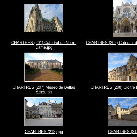
CHARTRES (201) Catedral de Notre-
CHARTRES (202) Catedral d
Dame.jpg
CHARTRES (207) Museo de Bellas
CHARTRES (208) Cloitre 
Artes.jpg
CHARTRES (212).jpg
CHARTRES (213