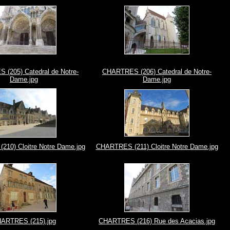
(205) Catedral de Notre-
CHARTRES (206) Catedral de Notre-
Dame.jpg
Dame.jpg
10) Cloitre Notre Dame.jpg
CHARTRES (211) Cloitre Notre Dame.jpg
ARTRES (215).jpg
CHARTRES (216) Rue des Acacias.jpg