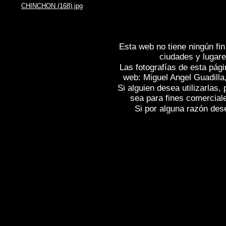
CHINCHON (168).jpg
Esta web no tiene ningún fin
ciudades y lugare
Las fotografías de esta pági
web: Miguel Angel Guadilla
Si alguien desea utilizarlas
sea para fines comercial
Si por alguna razón desea
Fotos de , imagenes de
CHINCHÓN (Ma
(Madrid)
, Fotografias de
CHINCHÓN (M
(Madrid)
,
Photos of Spain
CHINCHÓN (
, Photographs of Spain , Photographic r
l'Espagne , Galerie de photos de l'Espa
photographique de l'Espagne ,
Fotos von
von Spanien , Fotos von Spanien , Fotog