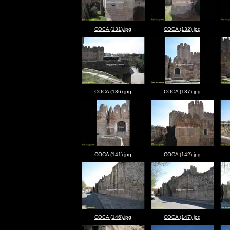
COCA (131).jpg
COCA (132).jpg
COCA (136).jpg
COCA (137).jpg
COCA (141).jpg
COCA (142).jpg
COCA (146).jpg
COCA (147).jpg