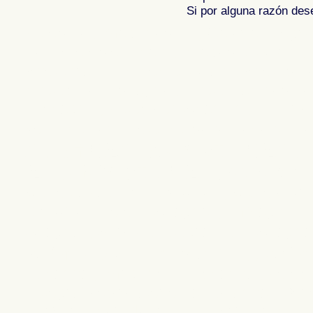
Si por alguna razón desea
Fotos de , imagenes de , Galeria fotograf
de ,
Photos of Spain , Images of Spain ,
Photographic report of Spain ,
Photos de
photos de l'Espagne , Photographies de
l'Espagne ,
Fotos von Spanien , Bilder v
von Spanien , Fotografische Bericht übe
,
.
,
牙
照片西班牙
摄影的报告，西班牙
,
Φωτογραφίε
班牙
攝影的報告，西班牙 ,
Φωτογραφίες της Ισπανίας
,
Φωτογραφίε
Ισπανίας , Foto di Spagna , Immagini di
Spagna , Servizio fotografico di Spagna
, ,
スペインのフォトギャラリー
スペイ
Espanha , Imagens de Espanha , Fotos 
Fotográficos relatório da Espanha , Ф
Фотогалерея Испании , Фотографии 