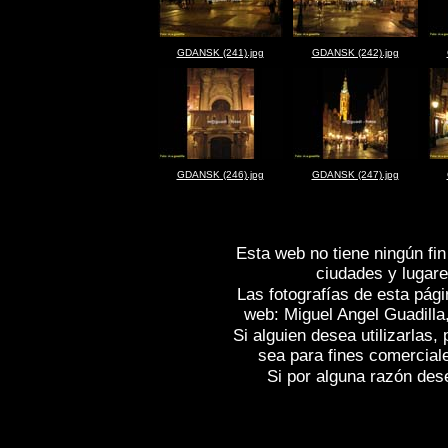
GDANSK (241).jpg
GDANSK (242).jpg
GDANSK (246).jpg
GDANSK (247).jpg
Esta web no tiene ningún fin
ciudades y lugare
Las fotografías de esta pági
web: Miguel Angel Guadilla
Si alguien desea utilizarlas
sea para fines comercial
Si por alguna razón desea
Fotos de , imagenes de
GDANSK (Polo