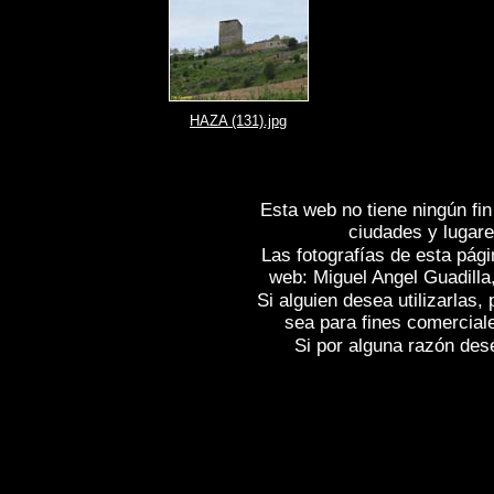
HAZA (131).jpg
Esta web no tiene ningún fin
ciudades y lugare
Las fotografías de esta pági
web: Miguel Angel Guadilla
Si alguien desea utilizarlas
sea para fines comercial
Si por alguna razón desea
Fotos de , imagenes de
HAZA (Burgos
Fotografias de
HAZA (Burgos)
, Report
Spain
HAZA (Burgos)
, Images of Spain
Photographic report of Spain ,
Photos de