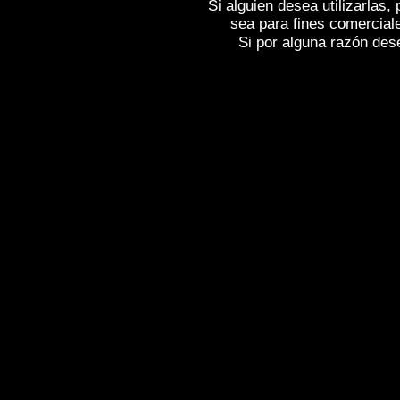
Si alguien desea utilizarlas
sea para fines comercial
Si por alguna razón desea
Fotos de , imagenes de
LA GUARDIA (Á
(Álava)
, Fotografias de
LA GUARDIA (Á
(Álava)
,
Photos of Spain
LA GUARDIA (
, Photographs of Spain , Photographic r
l'Espagne , Galerie de photos de l'Espa
photographique de l'Espagne ,
Fotos von
von Spanien , Fotos von Spanien , Fotog
,
,
.
像西班牙
图片的西班牙
照片西班牙
,
,
圖片的西班牙
照片西班牙
攝影的報告，
της Ισπανίας
,
Φωτογραφίες της Ισπανί
έκθεση της Ισπανίας , Foto di Spagna ,
Fotografie di Spagna , Servizio fotograf
,
イメージを
スペインのフォトギャラ