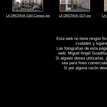
LA OROTAVA (156) Correos.jpg
LA OROTAVA (157).jpg
LA 
Esta web no tiene ningún fin
ciudades y lugare
Las fotografías de esta pági
web: Miguel Angel Guadilla
Si alguien desea utilizarlas
sea para fines comercial
Si por alguna razón desea
Fotos de , imagenes de
LA OROTAVA (T
(Tenerife)
, Fotografias de
LA OROTAVA 
OROTAVA (Tenerife)
,
Photos of Spain
L
Photogallery of Spain , Photographs of 
l'Espagne , Images de l'Espagne , Galer