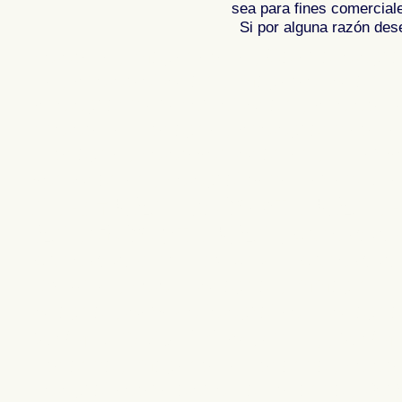
sea para fines comercial
Si por alguna razón desea
Fotos de , imagenes de , Galeria fotograf
de ,
Photos of Spain , Images of Spain ,
Photographic report of Spain ,
Photos de
photos de l'Espagne , Photographies de
l'Espagne ,
Fotos von Spanien , Bilder v
von Spanien , Fotografische Bericht übe
,
.
,
牙
照片西班牙
摄影的报告，西班牙
,
Φωτογραφίε
班牙
攝影的報告，西班牙 ,
Φωτογραφίες της Ισπανίας
,
Φωτογραφίε
Ισπανίας , Foto di Spagna , Immagini di
Spagna , Servizio fotografico di Spagna
, ,
スペインのフォトギャラリー
スペイ
Espanha , Imagens de Espanha , Fotos 
Fotográficos relatório da Espanha , Ф