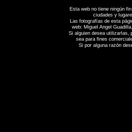
Esta web no tiene ningún fin
ciudades y lugare
Las fotografías de esta pági
web: Miguel Angel Guadilla
Si alguien desea utilizarlas
sea para fines comercial
Si por alguna razón desea
Fotos de , imagenes de
DESFILADERO 
DESFILADERO DE LA YECLA (Burgos
YECLA (Burgos)
, Reportaje fotografic
Photos of Spain
DESFILADERO DE LA 
Photogallery of Spain , Photographs of 
l'Espagne , Images de l'Espagne , Galer
l'Espagne , Reportage photographique d
Spanien , Bildergalerie von Spanien , F
Spanien ,
,
,
照片西班牙
图像西班牙
图