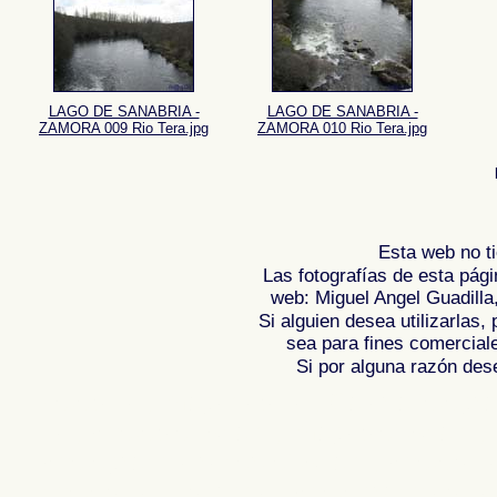
LAGO DE SANABRIA -
LAGO DE SANABRIA -
ZAMORA 009 Rio Tera.jpg
ZAMORA 010 Rio Tera.jpg
Esta web no ti
Las fotografías de esta pági
web: Miguel Angel Guadilla
Si alguien desea utilizarlas
sea para fines comercial
Si por alguna razón desea
Fotos de , imagenes de , Galeria fotograf
de ,
Photos of Spain , Images of Spain ,
Photographic report of Spain ,
Photos de
photos de l'Espagne , Photographies de