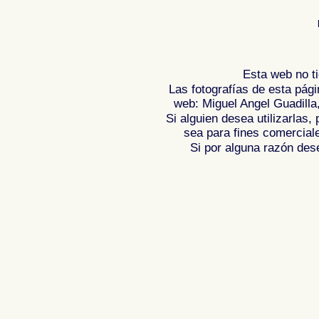
Esta web no ti
Las fotografías de esta pági
web: Miguel Angel Guadilla
Si alguien desea utilizarlas
sea para fines comercial
Si por alguna razón desea
Fotos de , imagenes de , Galeria fotograf
de ,
Photos of Spain , Images of Spain ,
Photographic report of Spain ,
Photos de
photos de l'Espagne , Photographies de
l'Espagne ,
Fotos von Spanien , Bilder v
von Spanien , Fotografische Bericht übe
,
.
,
牙
照片西班牙
摄影的报告，西班牙
,
Φωτογραφίε
班牙
攝影的報告，西班牙 ,