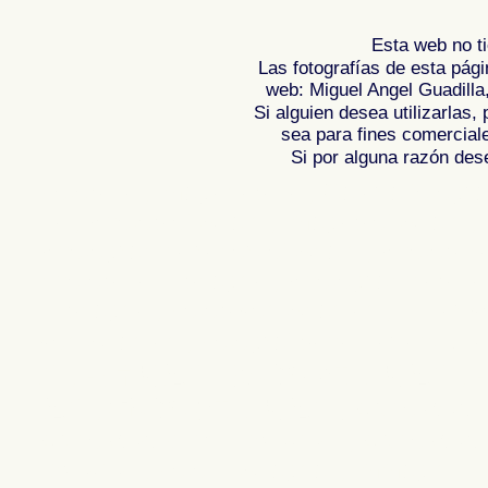
Esta web no ti
Las fotografías de esta pági
web: Miguel Angel Guadilla
Si alguien desea utilizarlas
sea para fines comercial
Si por alguna razón desea
Fotos de , imagenes de , Galeria fotograf
de ,
Photos of Spain , Images of Spain ,
Photographic report of Spain ,
Photos de
photos de l'Espagne , Photographies de
l'Espagne ,
Fotos von Spanien , Bilder v
von Spanien , Fotografische Bericht übe
,
.
,
牙
照片西班牙
摄影的报告，西班牙
,
Φωτογραφίε
班牙
攝影的報告，西班牙 ,
Φωτογραφίες της Ισπανίας
,
Φωτογραφίε
Ισπανίας , Foto di Spagna , Immagini di