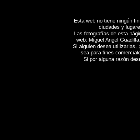
Esta web no tiene ningún fin
ciudades y lugare
Las fotografías de esta pági
web: Miguel Angel Guadilla
Si alguien desea utilizarlas
sea para fines comercial
Si por alguna razón desea
Fotos de , imagenes de
ACANTILADOS 
Galeria fotografica de
ACANTILADOS DE
Fotografias de
ACANTILADOS DE LOIBA
fotografico de
ACANTILADOS DE LOIBA
ACANTILADOS DE LOIBA - ORTIGUEI
of Spain , Photographs of Spain , Photog
Images de l'Espagne , Galerie de photos
Reportage photographique de l'Espagne