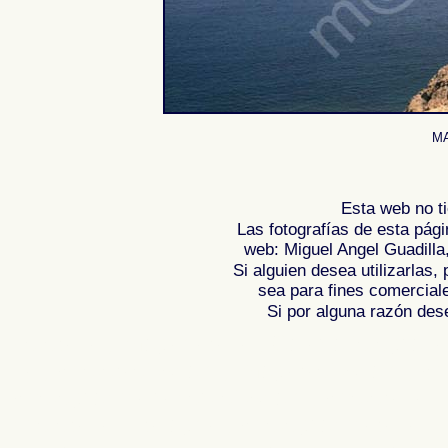
MA
Esta web no ti
Las fotografías de esta pági
web: Miguel Angel Guadilla
Si alguien desea utilizarlas
sea para fines comercial
Si por alguna razón desea
Fotos de , imagenes de , Galeria fotografic
de ,
Photos of Spain , Images of Spain , Ph
Photographic report of Spain ,
Photos de l
photos de l'Espagne , Photographies de l