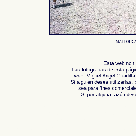
MALLORCA 0
Esta web no ti
Las fotografías de esta pági
web: Miguel Angel Guadilla
Si alguien desea utilizarlas
sea para fines comercial
Si por alguna razón desea
Fotos de , imagenes de , Galeria fotografic
de ,
Photos of Spain , Images of Spain , Ph
Photographic report of Spain ,
Photos de l
photos de l'Espagne , Photographies de l