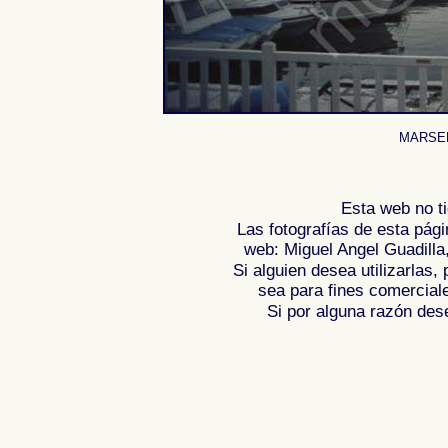
MARSELL
Esta web no ti
Las fotografías de esta pági
web: Miguel Angel Guadilla
Si alguien desea utilizarlas
sea para fines comercial
Si por alguna razón desea
Fotos de , imagenes de , Galeria fotografic
de ,
Photos of Spain , Images of Spain , Ph
Photographic report of Spain ,
Photos de l
photos de l'Espagne , Photographies de l