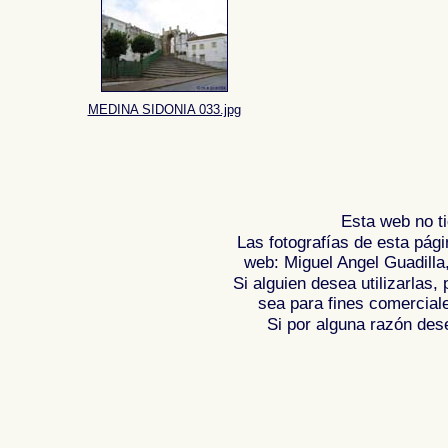
MEDINA SIDONIA 033.jpg
Esta web no ti
Las fotografías de esta pági
web: Miguel Angel Guadilla
Si alguien desea utilizarlas
sea para fines comercial
Si por alguna razón desea
Fotos de , imagenes de , Galeria fotograf
de ,
Photos of Spain , Images of Spain ,
Photographic report of Spain ,
Photos de
photos de l'Espagne , Photographies de