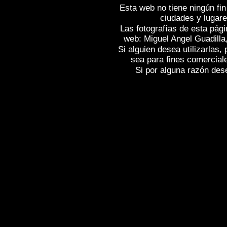
Esta web no tiene ningún fin
ciudades y lugare
Las fotografías de esta pági
web: Miguel Angel Guadilla
Si alguien desea utilizarlas
sea para fines comercial
Si por alguna razón desea
Fotos de , imagenes de
MIENGO (Canta
(Cantabria)
, Fotografias de
MIENGO (Ca
(Cantabria)
,
Photos of Spain
MIENGO (
Spain , Photographs of Spain , Photogra
Images de l'Espagne , Galerie de photos
Reportage photographique de l'Espagne
Bildergalerie von Spanien , Fotos von S
,
,
,
片西班牙
图像西班牙
图片的西班牙
,
,
圖像西班牙
圖片的西班牙
照片西班牙
Ισπανίας
,
Εικόνες της Ισπανίας
,
Φωτογ