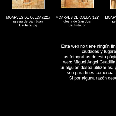
MOARVES DE OJEDA (121)
MOARVES DE OJEDA (122)
MOARV
iglesia de San Juan
iglesia de San Juan
ig
Bautista.jpg
Bautista.jpg
Esta web no tiene ningún fin
ciudades y lugare
Las fotografías de esta pági
web: Miguel Angel Guadilla
Si alguien desea utilizarlas
sea para fines comercial
Si por alguna razón desea
Fotos de , imagenes de
MOARVES DE O
MOARVES DE OJEDA (Palencia)
, Fot
Reportaje fotografico de
MOARVES DE O
DE OJEDA (Palencia)
, Images of Spain