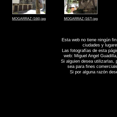
MOGARRAZ (166).jpg
MOGARRAZ (167).jpg
Esta web no tiene ningún fin
ciudades y lugare
Las fotografías de esta pági
web: Miguel Angel Guadilla
Si alguien desea utilizarlas
sea para fines comercial
Si por alguna razón desea
Fotos de , imagenes de
MOGARRAZ (S
(Salamanca)
, Fotografias de
MOGARRA
MOGARRAZ (Salamanca)
,
Photos of 
Spain , Photogallery of Spain , Photogra
Photos de l'Espagne , Images de l'Espag