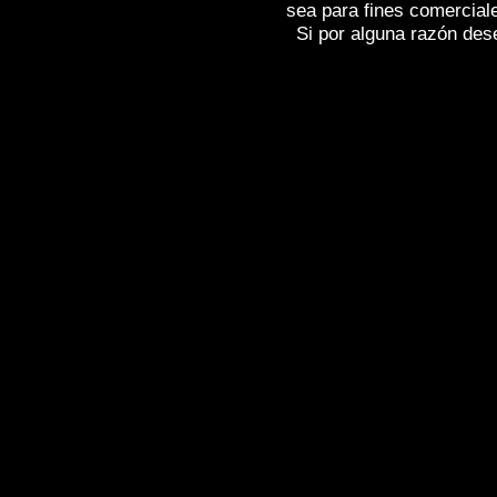
sea para fines comercial
Si por alguna razón desea
Fotos de , imagenes de
NÁJERA (La Ri
Fotografias de
NÁJERA (La Rioja)
, Rep
Photos of Spain
NÁJERA (La Rioja)
, I
Photographs of Spain , Photographic rep
l'Espagne , Galerie de photos de l'Espa
photographique de l'Espagne ,
Fotos von
von Spanien , Fotos von Spanien , Fotog
,
,
.
像西班牙
图片的西班牙
照片西班牙
,
,
圖片的西班牙
照片西班牙
攝影的報告，
της Ισπανίας
,
Φωτογραφίες της Ισπανί
έκθεση της Ισπανίας , Foto di Spagna ,
Fotografie di Spagna , Servizio fotograf
,
イメージを
スペインのフォトギャラ