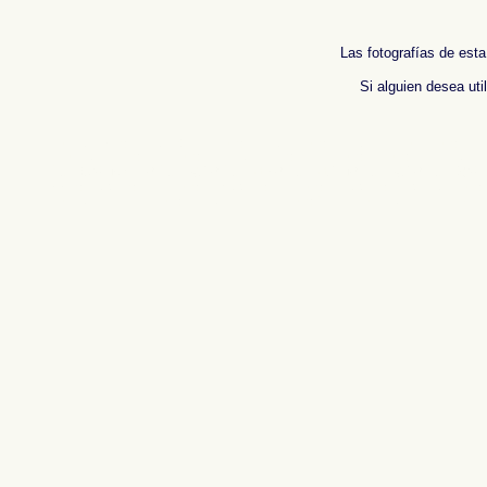
Las fotografías de esta
Si alguien desea uti
Fotos de , imagenes de , Galeria fotografica de , Fotografias de , Reportaje fotografico
photos de l'Espagne , Photographies de l'Espagne , Reportage photographique de l'
班牙
.
摄影的报告，西班牙
,
照片西班牙
,
圖像西班牙
,
圖片的西班牙
,
照片西班牙
,
攝影的
Immagini di Spagna , Photogallery di Spagna , Fotografie di Spagna , Servizio fotogr
Fotos da Espanha , Fotografias de Espanha , Fotográficos relatório da Espanha