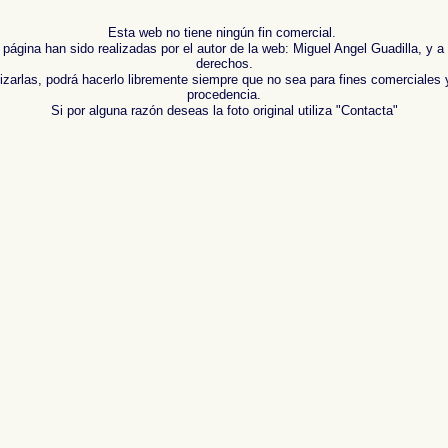
Esta web no tiene ningún fin comercial.
 página han sido realizadas por el autor de la web: Miguel Angel Guadilla, y a
derechos.
lizarlas, podrá hacerlo libremente siempre que no sea para fines comerciales 
procedencia.
Si por alguna razón deseas la foto original utiliza "Contacta"
 de ,
Photos of Spain , Images of Spain , Photogallery of Spain , Photographs of Spain , Photogr
Espagne ,
Fotos von Spanien , Bilder von Spanien , Bildergalerie von Spanien , Fotos von Spanie
報告，西班牙 ,
Φωτογραφίες της Ισπανίας
,
Εικόνες της Ισπανίας
,
Φωτογραφίες της Ισπανίας
,
Φ
afico di Spagna ,
スペインの写真を
,
スペインのイメージを
,
スペインのフォトギャラリー
, ,
スペ
 , Фотографии Испании , Картинки из Испании , Фотогалерея Испании , Фотографии Испании