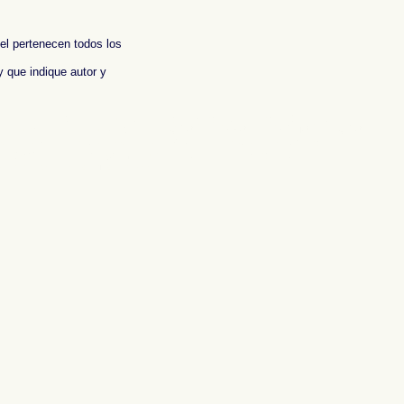
 el pertenecen todos los
y que indique autor y
aphic report of Spain ,
Photos de l'Espagne , Images de l'Espagne , Galerie de
n , Fotografische Bericht über Spanien ,
照片西班牙
,
图像西班牙
,
图片的西班牙
,
照片西
ωτογραφίες της Ισπανίας
,
Φωτογραφική έκθεση της Ισπανίας , Foto di Spagna ,
インの写真
,
スペイン写真報告書 ,
Fotografias de Espanha , Imagens de Espanha ,
 , Фотографические доклад Испании