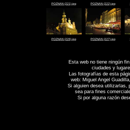
POZNAN (221).jpg
POZNAN (222).jpg
POZNAN (226).jpg
POZNAN (227).jpg
Esta web no tiene ningún fin
ciudades y lugare
Las fotografías de esta pági
web: Miguel Angel Guadilla
Si alguien desea utilizarlas
sea para fines comercial
Si por alguna razón desea
Fotos de , imagenes de
POZNAN (Polon
Fotografias de
POZNAN (Polonia)
, Rep
of Spain
POZNAN (Polonia)
, Images of