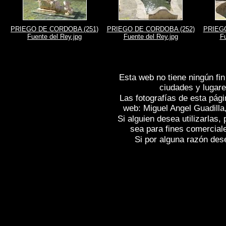
PRIEGO DE CORDOBA (251)
PRIEGO DE CORDOBA (252)
PRIEGO
Fuente del Rey.jpg
Fuente del Rey.jpg
Fu
Esta web no tiene ningún fin
ciudades y lugare
Las fotografías de esta pági
web: Miguel Angel Guadilla
Si alguien desea utilizarlas
sea para fines comercial
Si por alguna razón desea
Fotos de , imagenes de
PRIEGO DE CÓ
PRIEGO DE CÓRDOBA (Córdoba)
, Fo
(Córdoba)
, Reportaje fotografico de
PR
Spain
PRIEGO DE CÓRDOBA (Córdob
Photographs of Spain , Photographic rep