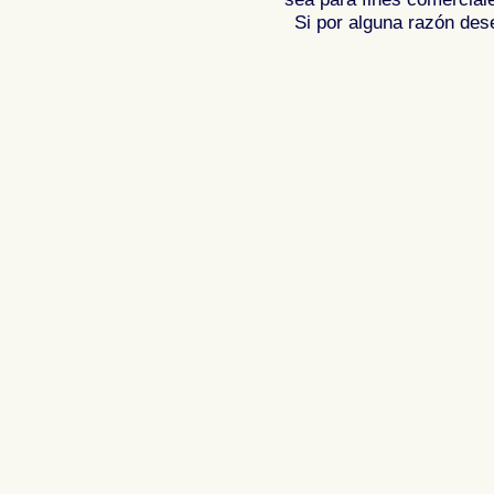
Si por alguna razón desea
Fotos de , imagenes de , Galeria fotograf
de ,
Photos of Spain , Images of Spain ,
Photographic report of Spain ,
Photos de
photos de l'Espagne , Photographies de
l'Espagne ,
Fotos von Spanien , Bilder v
von Spanien , Fotografische Bericht übe
,
.
,
牙
照片西班牙
摄影的报告，西班牙
,
Φωτογραφίε
班牙
攝影的報告，西班牙 ,
Φωτογραφίες της Ισπανίας
,
Φωτογραφίε
Ισπανίας , Foto di Spagna , Immagini di
Spagna , Servizio fotografico di Spagna
, ,
スペインのフォトギャラリー
スペイ
Espanha , Imagens de Espanha , Fotos 
Fotográficos relatório da Espanha , Ф