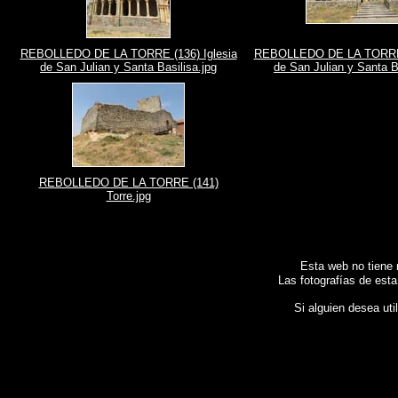
REBOLLEDO DE LA TORRE (136) Iglesia
REBOLLEDO DE LA TORRE (
de San Julian y Santa Basilisa.jpg
de San Julian y Santa B
REBOLLEDO DE LA TORRE (141)
Torre.jpg
Esta web no tiene 
Las fotografías de esta
Si alguien desea uti
Fotos de , imagenes de
REBOLLEDO DE LA TORRE (Burgos)
, Galeria fotografica de
REBOLLEDO DE LA TORRE (Burgos)
, Images of Spain , Photogallery of Spain , Pho
photographique de l'Espagne ,
Fotos von Spanien , Bilder von Spanien , Bildergalerie