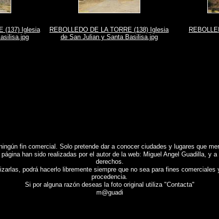
137) Iglesia
REBOLLEDO DE LA TORRE (138) Iglesia
REBOLLED
asilisa.jpg
de San Julian y Santa Basilisa.jpg
ningún fin comercial.
Solo pretende dar a conocer ciudades y lugares que mere
 página han sido realizadas por el autor de la web: Miguel Angel Guadilla, y a
derechos.
lizarlas, podrá hacerlo libremente siempre que no sea para fines comerciales 
procedencia.
Si por alguna razón deseas la foto original utiliza "Contacta"
m@guadi
REBOLLEDO DE LA TORRE (Burgos)
, Fotografias de
REBOLLEDO DE LA TORRE (Burgos)
, Re
tographs of Spain , Photographic report of Spain ,
Photos de l'Espagne , Images de l'Espagne , 
 von Spanien , Fotos von Spanien , Fotografische Bericht über Spanien ,
照片西班牙
,
图像西班牙