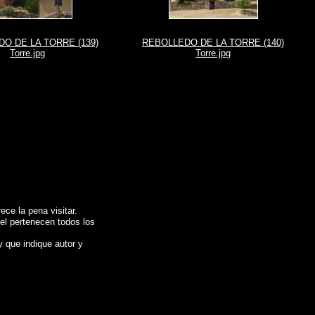
O DE LA TORRE (139)
REBOLLEDO DE LA TORRE (140)
Torre.jpg
Torre.jpg
ce la pena visitar.
 el pertenecen todos los
y que indique autor y
portaje fotografico de
REBOLLEDO DE LA TORRE (Burgos)
,
Photos of Spain
Galerie de photos de l'Espagne , Photographies de l'Espagne , Reportage
,
图片的西班牙
,
照片西班牙
.
摄影的报告，西班牙
,
照片西班牙
,
圖像西班牙
,
圖片的西班